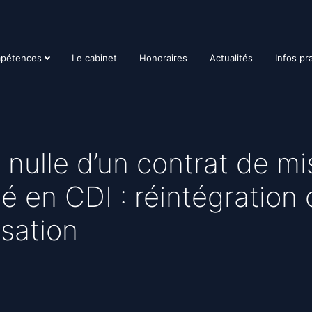
pétences
Le cabinet
Honoraires
Actualités
Infos pr
 nulle d’un contrat de mi
ié en CDI : réintégration
sation