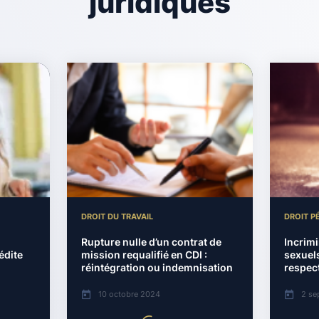
juridiques
DROIT DU TRAVAIL
DROIT P
l
Rupture nulle d’un contrat de
Incrimi
édite
mission requalifié en CDI :
sexuels
réintégration ou indemnisation
respect
10 octobre 2024
2 se