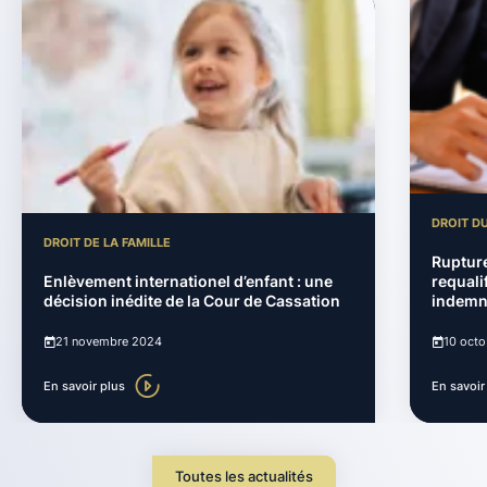
DROIT DU
DROIT DE LA FAMILLE
Rupture
Enlèvement internationel d’enfant : une
requali
décision inédite de la Cour de Cassation
indemn
21 novembre 2024
10 oct
En savoir plus
En savoir
Toutes les actualités